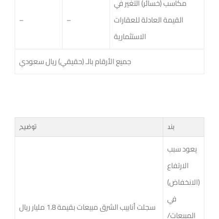
مكاسب (خسائر) التغير في
القيمة العادلة للعقارات
–
–
الاستثمارية
جميع الأرقام بالـ (حقيقي) ريال سعودي
بند
توضيح
يعود سبب
الارتفاع
(الانخفاض)
في
سجلت أنابيب الشرق مبيعات بقيمة 1.8 مليار ريال
المبيعات/