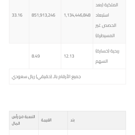
الملكية (بعد
استبعاد
1,134,446,848
851,913,246
33.16
الحصص غير
المسيطرة)
ربحية (خسارة)
8.49
12.13
السهم
جميع الأرقام بالـ (حقيقي) ريال سعودي
النسبة من رأس
بند
القيمة
المال